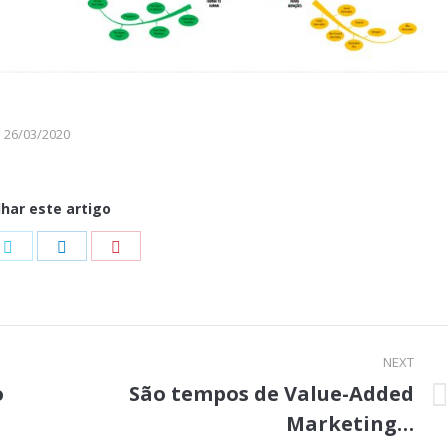
26/03/2020
lhar este artigo
e
Share
Share
Share
on
on
on
book
Twitter
LinkedIn
Pinterest
NEXT
o
São tempos de Value-Added
Next
Marketing…
post: