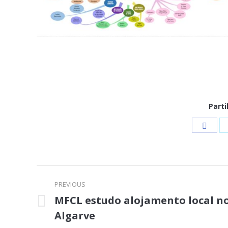
Parti
Shar
on
Face
Post
PREVIOUS
navigation
MFCL estudo alojamento local n
Previous
Algarve
post: