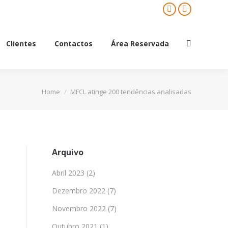
Facebook
Mail
Clientes
Contactos
Área Reservada
Search:
Clientes
Contactos
Área Reservada
Search:
You are here:
Home
MFCL atinge 200 tendências analisadas
Arquivo
Abril 2023
(2)
Dezembro 2022
(7)
Novembro 2022
(7)
Outubro 2021
(1)