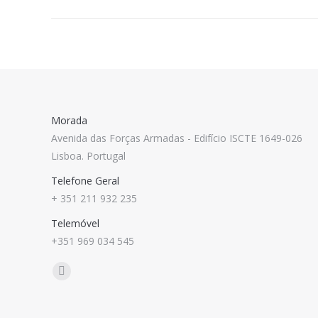
Morada
Avenida das Forças Armadas - Edifício ISCTE 1649-026
Lisboa. Portugal
Telefone Geral
+ 351 211 932 235
Telemóvel
+351 969 034 545
Find us on:
Mail