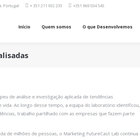
. Portugal
+ 351 211 932 235
+351 969 034 545
Início
Quem somos
O que Desenvolvemos
Início
Quem somos
O que Desenvolvemos
alisadas
peu de análise e investigação aplicada de tendências
e vida. Ao longo desse tempo, a equipa do laboratório identificou,
dências, trabalho partilhado com as empresas que fazem parte
da de milhões de pessoas, o Marketing FutureCast Lab continua