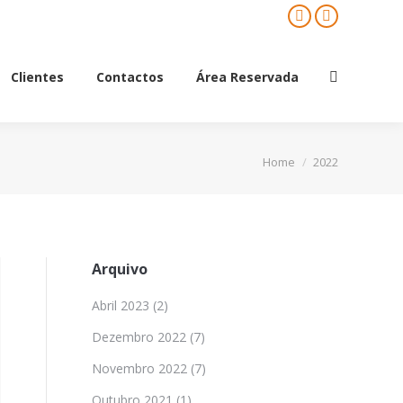
Facebook
Mail
Clientes
Contactos
Área Reservada
Search:
Clientes
Contactos
Área Reservada
Search:
You are here:
Home
2022
Arquivo
Abril 2023
(2)
Dezembro 2022
(7)
Novembro 2022
(7)
Outubro 2021
(1)