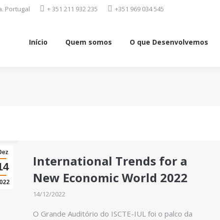
. Portugal
+ 351 211 932 235
+351 969 034 545
Início
Quem somos
O que Desenvolvemos
Início
Quem somos
O que Desenvolvemos
Dez
International Trends for a
14
New Economic World 2022
022
14/12/2022
O Grande Auditório do ISCTE-IUL foi o palco da