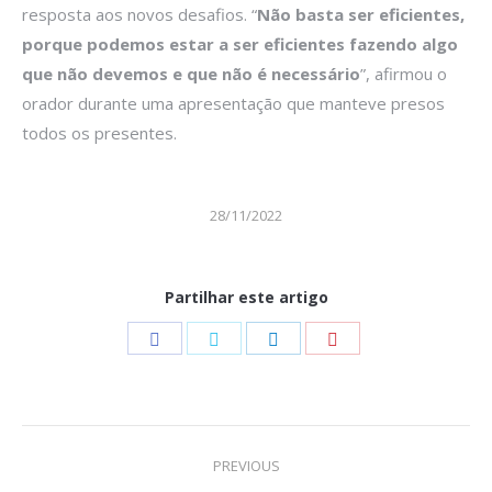
resposta aos novos desafios. “
Não basta ser eficientes,
porque podemos estar a ser eficientes fazendo algo
que não devemos e que não é necessário
”, afirmou o
orador durante uma apresentação que manteve presos
todos os presentes.
28/11/2022
Partilhar este artigo
Share
Share
Share
Share
on
on
on
on
Facebook
Twitter
LinkedIn
Pinterest
Post
PREVIOUS