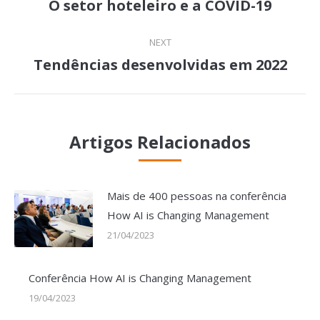
navigation
O setor hoteleiro e a COVID-19
Previous
post:
NEXT
Tendências desenvolvidas em 2022
Next
post:
Artigos Relacionados
Mais de 400 pessoas na conferência
How AI is Changing Management
21/04/2023
Conferência How AI is Changing Management
19/04/2023