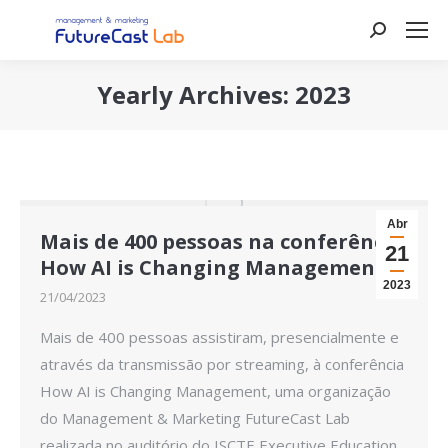
Search:
Yearly Archives:
2023
You are here:
Abr
Mais de 400 pessoas na conferência
21
How AI is Changing Management
2023
21/04/2023
Mais de 400 pessoas assistiram, presencialmente e
através da transmissão por streaming, à conferência
How AI is Changing Management, uma organização
do Management & Marketing FutureCast Lab
realizada no auditório do ISCTE Executive Education,