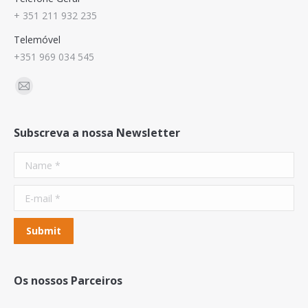
+ 351 211 932 235
Telemóvel
+351 969 034 545
Find us on:
Mail
Subscreva a nossa Newsletter
Name *
E-mail *
Submit
Os nossos Parceiros