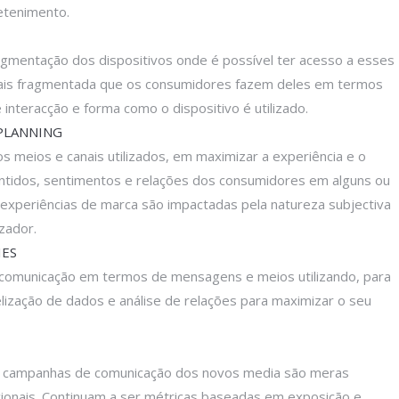
etenimento.
agmentação dos dispositivos onde é possível ter acesso a esses
mais fragmentada que os consumidores fazem deles em termos
e interacção e forma como o dispositivo é utilizado.
PLANNING
 meios e canais utilizados, em maximizar a experiência e o
ntidos, sentimentos e relações dos consumidores em alguns ou
experiências de marca são impactadas pela natureza subjectiva
zador.
IES
comunicação em termos de mensagens e meios utilizando, para
elização de dados e análise de relações para maximizar o seu
as campanhas de comunicação dos novos media são meras
ionais. Continuam a ser métricas baseadas em exposição e