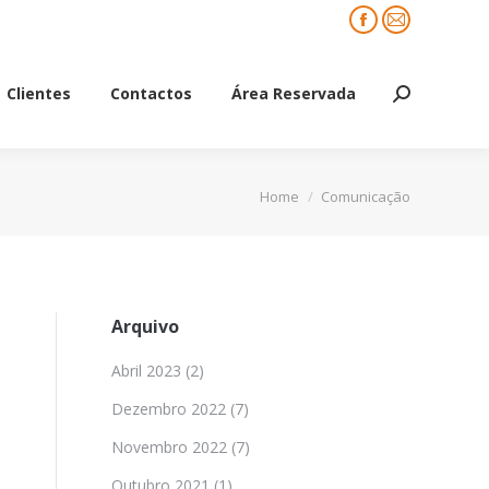
Facebook
Mail
Clientes
Contactos
Área Reservada
Search:
Clientes
Contactos
Área Reservada
Search:
You are here:
Home
Comunicação
Arquivo
Abril 2023
(2)
Dezembro 2022
(7)
Novembro 2022
(7)
Outubro 2021
(1)