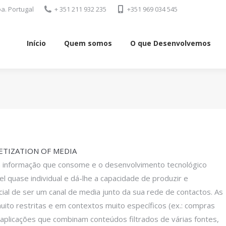
a. Portugal
+ 351 211 932 235
+351 969 034 545
Início
Quem somos
O que Desenvolvemos
Início
Quem somos
O que Desenvolvemos
TIZATION OF MEDIA
na informação que consome e o desenvolvimento tecnológico
 quase individual e dá-lhe a capacidade de produzir e
al de ser um canal de media junto da sua rede de contactos. As
ito restritas e em contextos muito específicos (ex.: compras
 aplicações que combinam conteúdos filtrados de várias fontes,