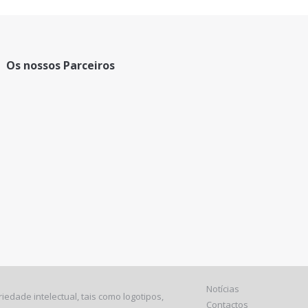
Os nossos Parceiros
Notícias
edade intelectual, tais como logotipos,
Contactos