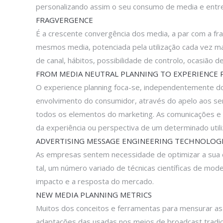
personalizando assim o seu consumo de media e entr
FRAGVERGENCE
É a crescente convergência dos media, a par com a fr
mesmos media, potenciada pela utilização cada vez 
de canal, hábitos, possibilidade de controlo, ocasião d
FROM MEDIA NEUTRAL PLANNING TO EXPERIENCE 
O experience planning foca-se, independentemente dos
envolvimento do consumidor, através do apelo aos se
todos os elementos do marketing. As comunicações e 
da experiência ou perspectiva de um determinado utili
ADVERTISING MESSAGE ENGINEERING TECHNOLOG
As empresas sentem necessidade de optimizar a sua 
tal, um número variado de técnicas científicas de mod
impacto e a resposta do mercado.
NEW MEDIA PLANNING METRICS
Muitos dos conceitos e ferramentas para mensurar 
adaptações das usadas nos meios de broadcast tradic