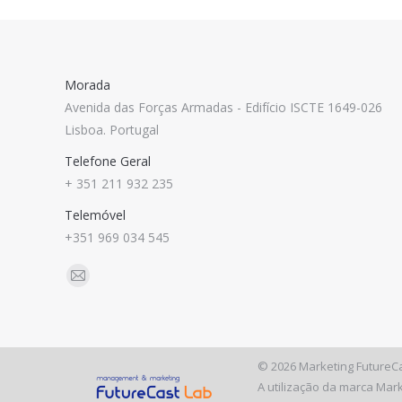
Morada
Avenida das Forças Armadas - Edifício ISCTE 1649-026
Lisboa. Portugal
Telefone Geral
+ 351 211 932 235
Telemóvel
+351 969 034 545
Find us on:
Mail
©
2026 Marketing FutureCa
A utilização da marca Mar