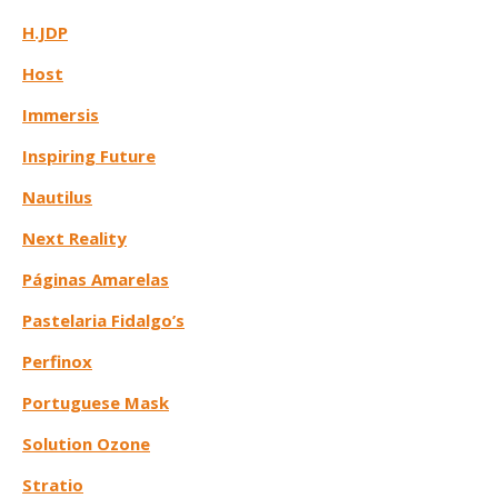
H.JDP
Host
Immersis
Inspiring Future
Nautilus
Next Reality
Páginas Amarelas
Pastelaria Fidalgo’s
Perfinox
Portuguese Mask
Solution Ozone
Stratio