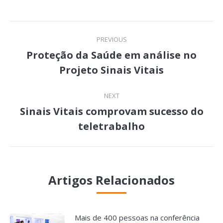
Facebook
Twitter
LinkedIn
Pinterest
Post
PREVIOUS
navigation
Proteção da Saúde em análise no
Previous
Projeto Sinais Vitais
post:
NEXT
Sinais Vitais comprovam sucesso do
Next
teletrabalho
post:
Artigos Relacionados
Mais de 400 pessoas na conferência