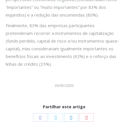
“importantes” ou “muito importantes” por 83% dos
inquiridos) e a redução das encomendas (80%).
Finalmente, 83% das empresas participantes
pretenderiam recorrer a instrumentos de capitalização
(fundo perdido, capital de risco e/ou instrumentos quase-
capital), mas considerariam igualmente importantes os
benefícios fiscais ao investimento (62%) e o reforço das
linhas de crédito (35%).
26/05/2020
Partilhar este artigo
Share
Share
Share
Share
on
on
on
on